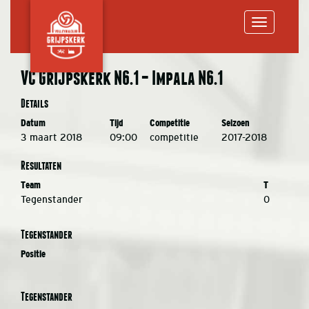
Toggle
VC Grijpskerk N6.1 – Impala N6.1
navigation
Details
Datum
Tijd
Competitie
Seizoen
3 maart 2018
09:00
competitie
2017-2018
Resultaten
Team
T
Tegenstander
0
Tegenstander
Positie
Tegenstander