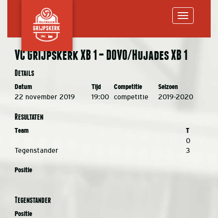
Toggle
VC Grijpskerk XB 1 – DOVO/Hujades XB 1
navigation
Details
Datum
Tijd
Competitie
Seizoen
22 november 2019
19:00
competitie
2019-2020
Resultaten
Team
T
0
Tegenstander
3
Positie
Tegenstander
Positie