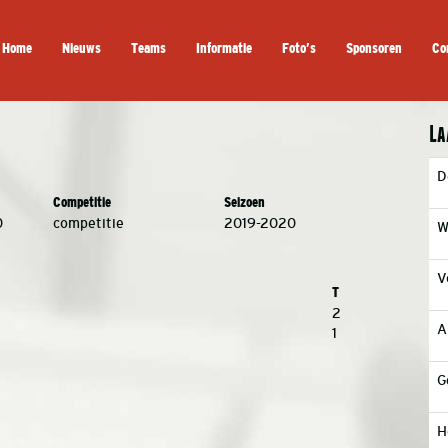
Home
Nieuws
Teams
Informatie
Foto’s
Sponsoren
Co
La
D
Competitie
Seizoen
0
competitie
2019-2020
W
V
T
2
A
1
G
H