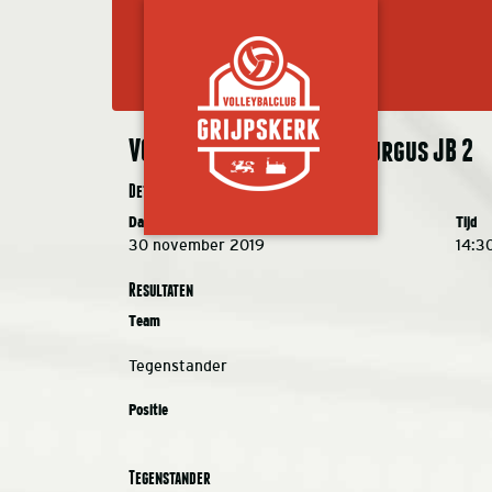
VC Grijpskerk XB 1 – Lycurgus JB 2
Details
Datum
Tijd
30 november 2019
14:3
Resultaten
Team
Tegenstander
Positie
Tegenstander