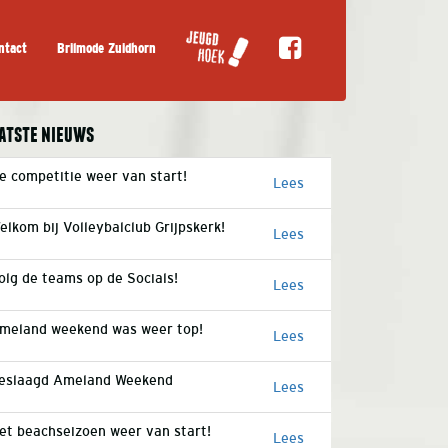
ntact
Brilmode Zuidhorn
atste nieuws
e competitie weer van start!
Lees
elkom bij Volleybalclub Grijpskerk!
Lees
olg de teams op de Socials!
Lees
meland weekend was weer top!
Lees
eslaagd Ameland Weekend
Lees
et beachseizoen weer van start!
Lees