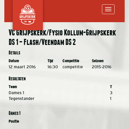
Toggle
VC Grijpskerk/Fysio Kollum-Grijpskerk
DS 1 – Flash/Veendam DS 2
navigation
Details
Datum
Tijd
Competitie
Seizoen
12 maart 2016
16:30
competitie
2015-2016
Resultaten
Team
T
Dames 1
3
Tegenstander
1
Dames 1
Positie