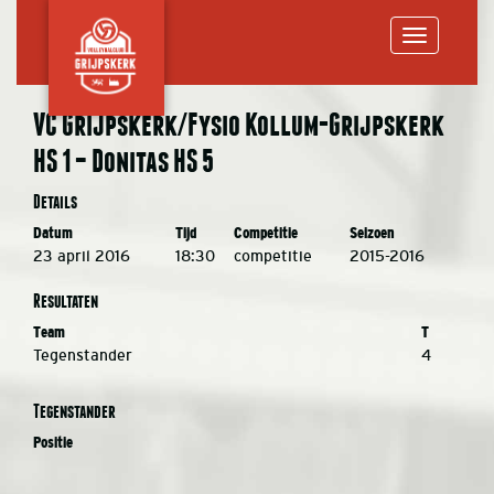
Toggle
VC Grijpskerk/Fysio Kollum-Grijpskerk
HS 1 – Donitas HS 5
navigation
Details
Datum
Tijd
Competitie
Seizoen
23 april 2016
18:30
competitie
2015-2016
Resultaten
Team
T
Tegenstander
4
Tegenstander
Positie