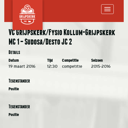
Toggle
VC Grijpskerk/Fysio Kollum-Grijpskerk
MC 1 – Sudosa/Desto JC 2
navigation
Details
Datum
Tijd
Competitie
Seizoen
19 maart 2016
12:30
competitie
2015-2016
Tegenstander
Positie
Tegenstander
Positie