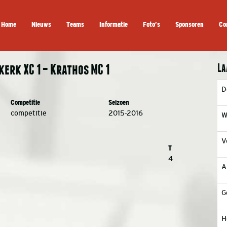
Home
Nieuws
Teams
Informatie
Foto’s
Sponsoren
Co
La
erk XC 1 – Krathos MC 1
D
Competitie
Seizoen
competitie
2015-2016
W
V
T
4
A
G
H