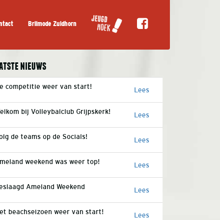
ntact
Brilmode Zuidhorn
atste nieuws
e competitie weer van start!
Lees
elkom bij Volleybalclub Grijpskerk!
Lees
olg de teams op de Socials!
Lees
meland weekend was weer top!
Lees
eslaagd Ameland Weekend
Lees
et beachseizoen weer van start!
Lees