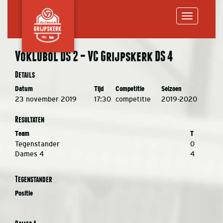
Toggle
Voklubol DS 2 – VC Grijpskerk DS 4
navigation
Details
Datum
Tijd
Competitie
Seizoen
23 november 2019
17:30
competitie
2019-2020
Resultaten
Team
T
Tegenstander
0
Dames 4
4
Tegenstander
Positie