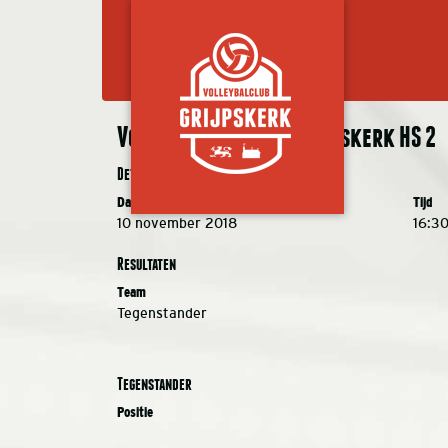
Voklubol HS 2 – VC Grijpskerk HS 2
Details
Datum
Tijd
10 november 2018
16:3
Resultaten
Team
Tegenstander
Tegenstander
Positie