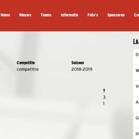
Home
Nieuws
Teams
Informatie
Foto’s
Sponsoren
Co
La
D
Competitie
Seizoen
0
competitie
2018-2019
W
V
T
3
A
1
G
H