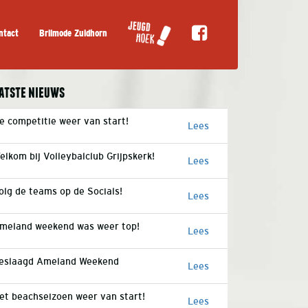
ntact
Brilmode Zuidhorn
atste nieuws
e competitie weer van start!
Lees
elkom bij Volleybalclub Grijpskerk!
Lees
olg de teams op de Socials!
Lees
meland weekend was weer top!
Lees
eslaagd Ameland Weekend
Lees
et beachseizoen weer van start!
Lees