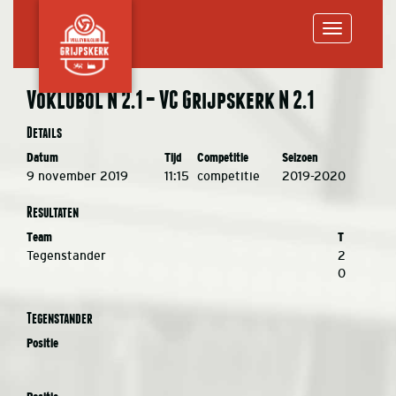
Toggle
Voklubol N 2.1 – VC Grijpskerk N 2.1
navigation
Details
Datum
Tijd
Competitie
Seizoen
9 november 2019
11:15
competitie
2019-2020
Resultaten
Team
T
Tegenstander
2
0
Tegenstander
Positie