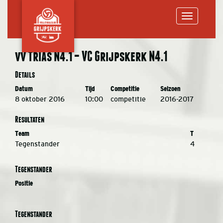
Toggle
vv Trias N4.1 – VC Grijpskerk N4.1
navigation
Details
Datum
Tijd
Competitie
Seizoen
8 oktober 2016
10:00
competitie
2016-2017
Resultaten
Team
T
Tegenstander
4
Tegenstander
Positie
Tegenstander