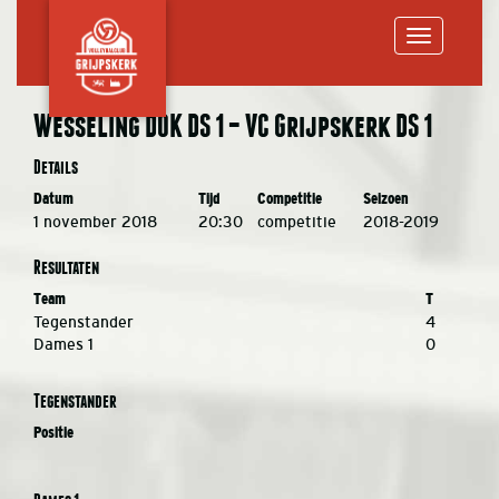
Toggle
Wesseling DOK DS 1 – VC Grijpskerk DS 1
navigation
Details
Datum
Tijd
Competitie
Seizoen
1 november 2018
20:30
competitie
2018-2019
Resultaten
Team
T
Tegenstander
4
Dames 1
0
Tegenstander
Positie